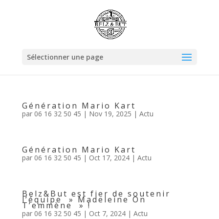
Sélectionner une page
Génération Mario Kart
par
06 16 32 50 45
|
Nov 19, 2025
|
Actu
Génération Mario Kart
par
06 16 32 50 45
|
Oct 17, 2024
|
Actu
Belz&But est fier de soutenir
l’équipe » Madeleine On
T’emmène » !
par
06 16 32 50 45
|
Oct 7, 2024
|
Actu